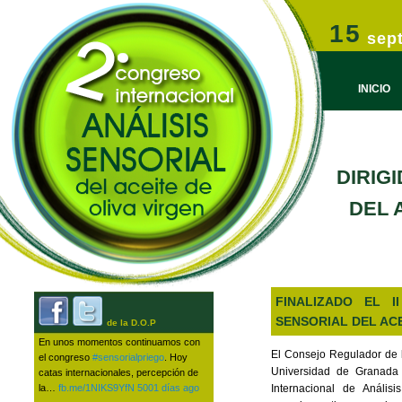
Congreso Internacional de Análisis Sensorial del Aceite de Oliva 
Ir al conteni
Ir al conten
15
sep
3º Congreso Internacional | Análi
INICIO
COMUNI
DIRIG
DEL 
FINALIZADO EL I
SENSORIAL DEL ACE
de la D.O.P
En unos momentos continuamos con
El Consejo Regulador de 
el congreso
#sensorialpriego
. Hoy
Universidad de Granada
catas internacionales, percepción de
Internacional de Anális
la…
fb.me/1NIKS9YfN
5001 días ago