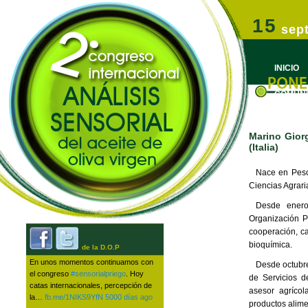
Congreso Internacional de Análisis Sensorial del Aceite de Oliva 
Ir al conteni
Ir al conten
15
sep
3º Congreso Internacional | Análi
INICIO
COMUNI
Marino Giorg
(Italia)
Nace en Pesc
Ciencias Agrari
Desde enero
Organización P
cooperación, ca
bioquímica.
de la D.O.P
En unos momentos continuamos con
Desde octubr
el congreso
#sensorialpriego
. Hoy
de Servicios d
catas internacionales, percepción de
asesor agrícol
la…
fb.me/1NIKS9YfN
5000 días ago
productos alimen