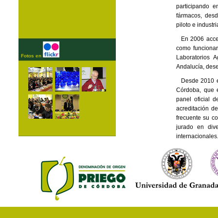
participando e
fármacos, desd
piloto e industri
En 2006 acce
como funcionar
Fotos en
Laboratorios 
Andalucía, des
Desde 2010 es
Córdoba, que e
panel oficial 
acreditación 
frecuente su c
jurado en div
internacionales