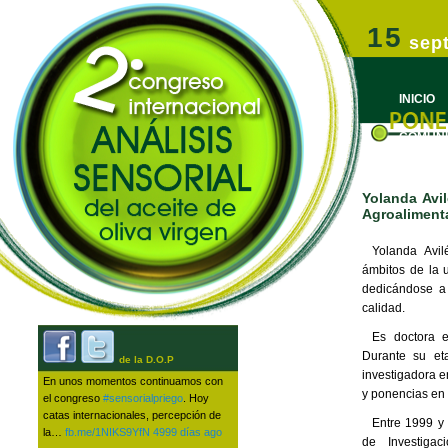
Congreso Internacional de Análisis Sensorial del Aceite de Oliva 
Ir al conteni
Ir al conten
15
sep
3º Congreso Internacional | Análi
INICIO
COMUNI
Yolanda Avil
Agroaliment
Yolanda Avi
ámbitos de la u
dedicándose a 
calidad.
Es doctora 
Durante su et
de la D.O.P
investigadora en
En unos momentos continuamos con
y ponencias en 
el congreso
#sensorialpriego
. Hoy
catas internacionales, percepción de
Entre 1999 y 
la…
fb.me/1NIKS9YfN
4999 días ago
de Investigac